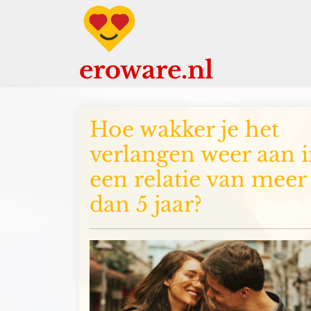
Ga
naar
de
inhoud
eroware.nl
Hoe wakker je het
verlangen weer aan 
een relatie van meer
dan 5 jaar?