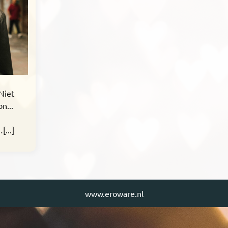
 Niet
n...
...]
www.eroware.nl